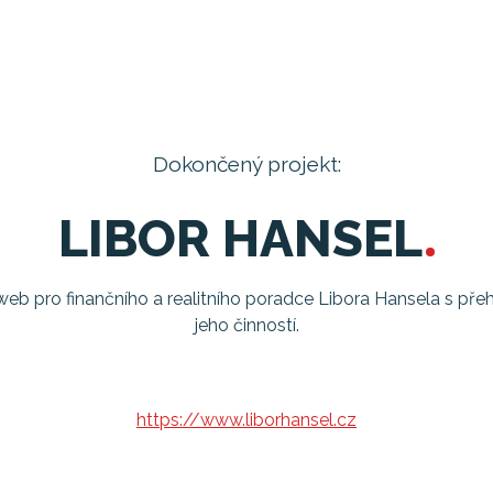
Dokončený projekt:
LIBOR HANSEL
eb pro finančního a realitního poradce Libora Hansela s př
jeho činností.
https://www.liborhansel.cz